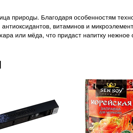
ица природы. Благодаря особенностям техн
 антиоксидантов, витаминов и микроэлементо
хара или мёдa, что придаст напитку нежное 
ы