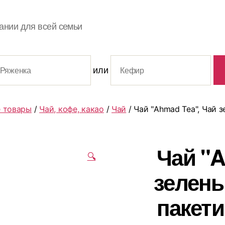
ании для всей семьи
или
 товары
/
Чай, кофе, какао
/
Чай
/ Чай "Ahmad Tea", Чай 
Чай "A
🔍
зелены
пакети