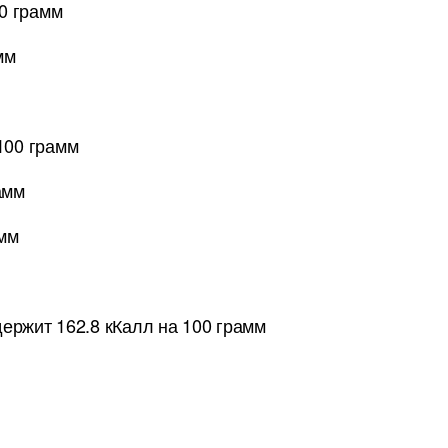
00 грамм
мм
100 грамм
амм
амм
держит 162.8 кКалл на 100 грамм