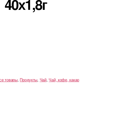
40х1,8г
се товары
,
Продукты
,
Чай
,
Чай, кофе, какао