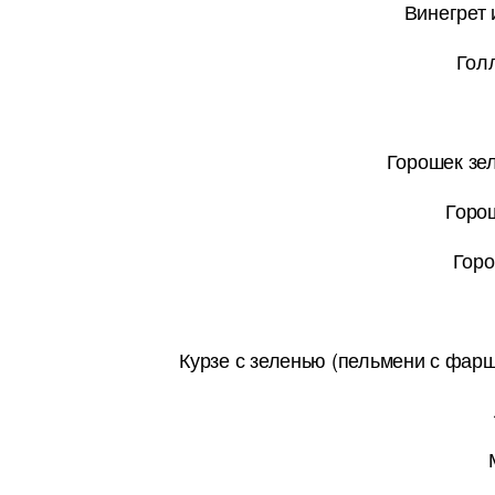
Винегрет 
Гол
Горошек зе
Горо
Горо
Курзе с зеленью (пельмени с фарш