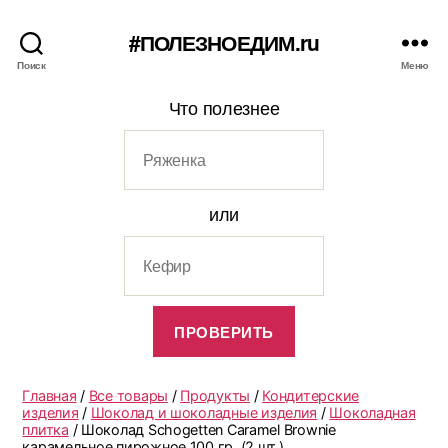
#ПОЛЕЗНОЕДИМ.ru
Поиск
Меню
Что полезнее
или
Главная
/
Все товары
/
Продукты
/
Кондитерские
изделия
/
Шоколад и шоколадные изделия
/
Шоколадная
плитка
/ Шоколад Schogetten Caramel Brownie
карамельное пирожное 100 гр. (2 шт.)