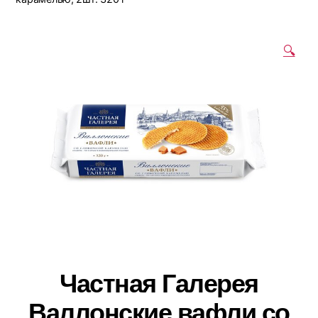
🔍
Частная Галерея
Валлонские вафли со