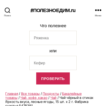
#ПОЛЕЗНОЕДИМ.ru
Поиск
Меню
Что полезнее
или
Главная
/
Все товары
/
Продукты
/
Бакалейные
товары
/
Чай, кофе, какао
/
Чай
/ Чай чёрный в стиках
Яркость вкуса, лесные ягоды, 15 шт. х 2 г. Фабрика
счастья 5478391