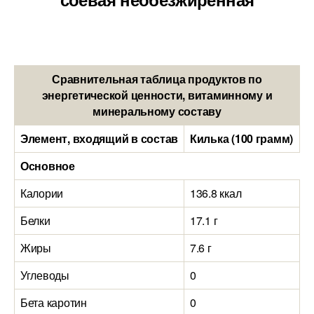
Сравнительная таблица продуктов по
энергетической ценности, витаминному и
минеральному составу
Элемент, входящий в состав
Килька (100 грамм)
М
Основное
Калории
136.8 ккал
3
Белки
17.1 г
3
Жиры
7.6 г
1
Углеводы
0
1
Бета каротин
0
0