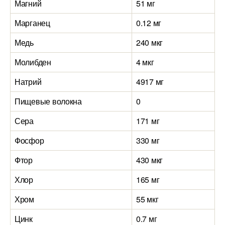
Магний
51 мг
2
Марганец
0.12 мг
3
Медь
240 мкг
5
Молибден
4 мкг
2
Натрий
4917 мг
5
Пищевые волокна
0
1
Сера
171 мг
1
Фосфор
330 мг
6
Фтор
430 мкг
9
Хлор
165 мг
3
Хром
55 мкг
0
Цинк
0.7 мг
2