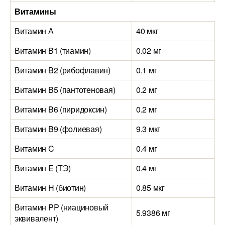
Витамины
Витамин А
40 мкг
1
Витамин B1 (тиамин)
0.02 мг
0
Витамин B2 (рибофлавин)
0.1 мг
0
Витамин B5 (пантотеновая)
0.2 мг
1
Витамин B6 (пиридоксин)
0.2 мг
0
Витамин B9 (фолиевая)
9.3 мкг
4
Витамин C
0.4 мг
0
Витамин E (ТЭ)
0.4 мг
2
Витамин H (биотин)
0.85 мкг
1
Витамин PP (ниациновый
5.9386 мг
9
эквивалент)