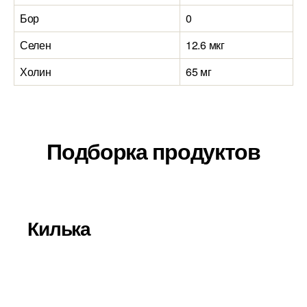
Бор
0
2
Селен
12.6 мкг
1
Холин
65 мг
9
Подборка продуктов
Килька