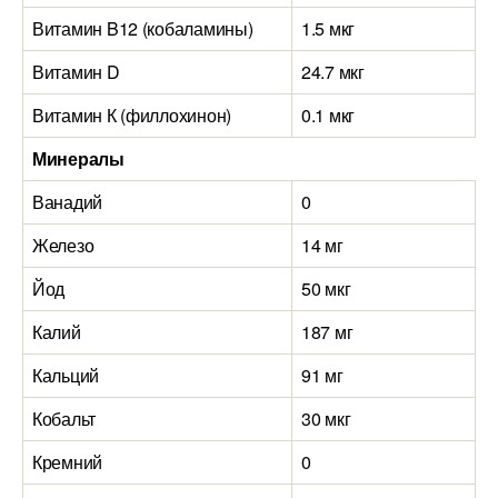
Витамин B12 (кобаламины)
1.5 мкг
1
Витамин D
24.7 мкг
0
Витамин К (филлохинон)
0.1 мкг
0
Минералы
Ванадий
0
1
Железо
14 мг
9
Йод
50 мкг
1
Калий
187 мг
1
Кальций
91 мг
2
Кобальт
30 мкг
5
Кремний
0
5