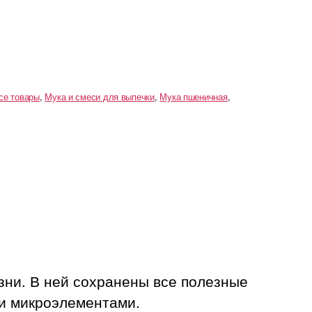
се товары
,
Мука и смеси для выпечки
,
Мука пшеничная
,
зни. В ней сохранены все полезные
 и микроэлементами.