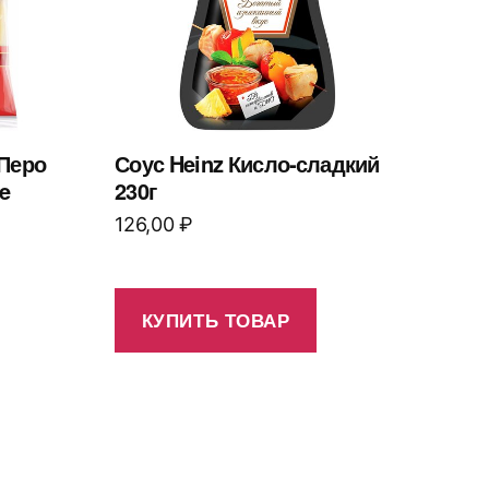
 Перо
Соус Heinz Кисло-сладкий
e
230г
126,00
₽
КУПИТЬ ТОВАР