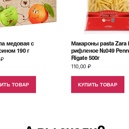
ла медовая с
Макароны pasta Zara
сином 190 г
рифленое №049 Penn
Rigate 500г
0
₽
110,00
₽
ИТЬ ТОВАР
КУПИТЬ ТОВАР