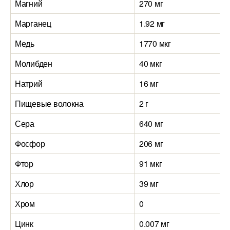
Магний
270 мг
Марганец
1.92 мг
Медь
1770 мкг
Молибден
40 мкг
Натрий
16 мг
Пищевые волокна
2 г
Сера
640 мг
Фосфор
206 мг
Фтор
91 мкг
Хлор
39 мг
Хром
0
Цинк
0.007 мг