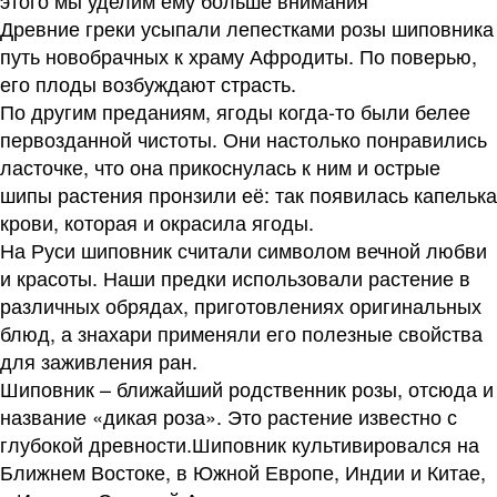
этого мы уделим ему больше внимания
Древние греки усыпали лепестками розы шиповника
путь новобрачных к храму Афродиты. По поверью,
его плоды возбуждают страсть.
По другим преданиям, ягоды когда-то были белее
первозданной чистоты. Они настолько понравились
ласточке, что она прикоснулась к ним и острые
шипы растения пронзили её: так появилась капелька
крови, которая и окрасила ягоды.
На Руси шиповник считали символом вечной любви
и красоты. Наши предки использовали растение в
различных обрядах, приготовлениях оригинальных
блюд, а знахари применяли его полезные свойства
для заживления ран.
Шиповник – ближайший родственник розы, отсюда и
название «дикая роза». Это растение известно с
глубокой древности.Шиповник культивировался на
Ближнем Востоке, в Южной Европе, Индии и Китае,