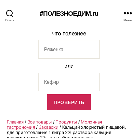
#ПОЛЕЗНОЕДИМ.ru
Поиск
Меню
Что полезнее
или
Главная
/
Все товары
/
Продукты
/
Молочная
гастрономия
/
Закваски
/ Кальций хлористый пищевой,
для приготовления 1 литра 2% раствора кальция
хлорида, пакет 27г, для набора заквасок