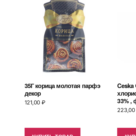
35Г корица молотая парфэ
Ceska 
декор
хлори
33% , 
121,00
₽
223,0