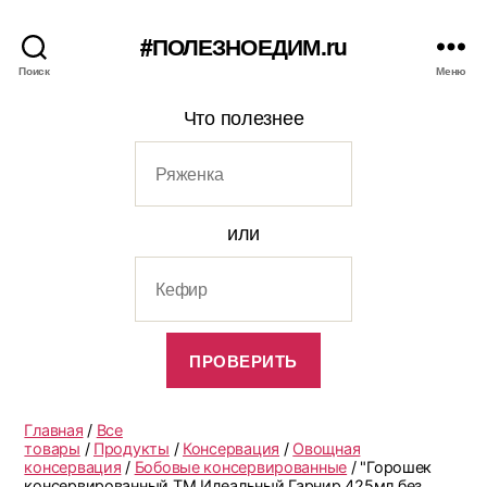
#ПОЛЕЗНОЕДИМ.ru
Поиск
Меню
Что полезнее
или
Главная
/
Все
товары
/
Продукты
/
Консервация
/
Овощная
консервация
/
Бобовые консервированные
/ "Горошек
консервированный ТМ Идеальный Гарнир 425мл без