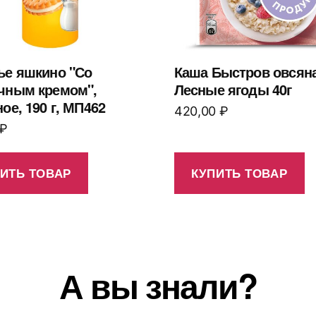
ье яшкино "Со
Каша Быстров овсян
чным кремом",
Лесные ягоды 40г
ое, 190 г, МП462
420,00
₽
₽
ИТЬ ТОВАР
КУПИТЬ ТОВАР
А вы знали?