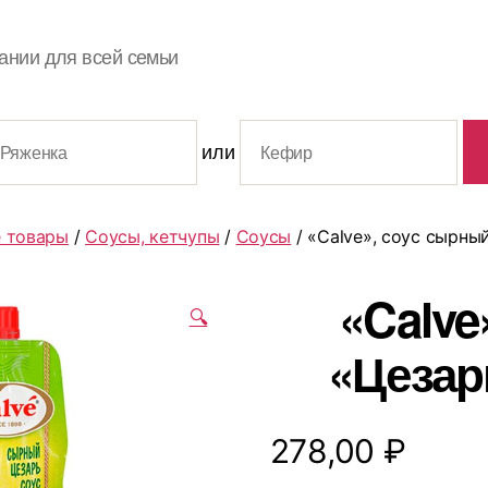
ании для всей семьи
или
 товары
/
Соусы, кетчупы
/
Соусы
/ «Calve», соус сырный
«Calve
🔍
«Цезарь
278,00
₽