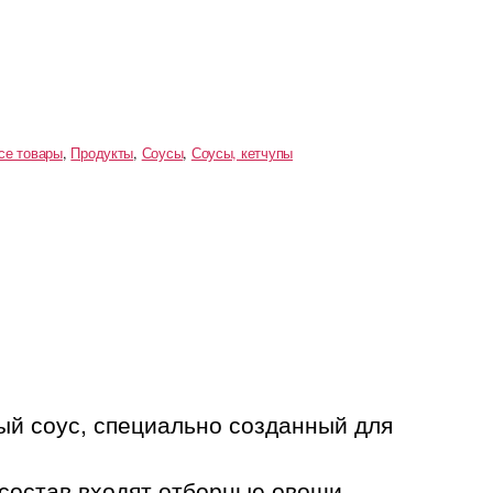
се товары
,
Продукты
,
Соусы
,
Соусы, кетчупы
ный соус, специально созданный для
 состав входят отборные овощи,