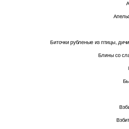
А
Апельс
Биточки рубленые из птицы, дич
Блины со сла
Бы
Взб
Взби