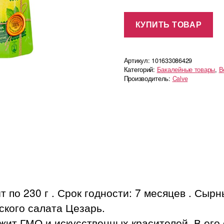
КУПИТЬ ТОВАР
Артикул:
101633086429
Категорий:
Бакалейные товары
,
В
Производитель:
Calve
т по 230 г . Срок годности: 7 месяцев . Сыр
ского салата Цезарь.
жит ГМО и искусственных красителей. В его