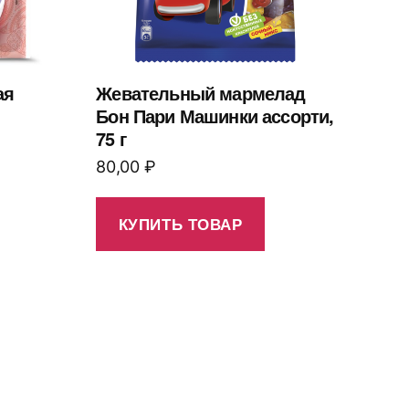
ая
Жевательный мармелад
Бон Пари Машинки ассорти,
75 г
80,00
₽
КУПИТЬ ТОВАР