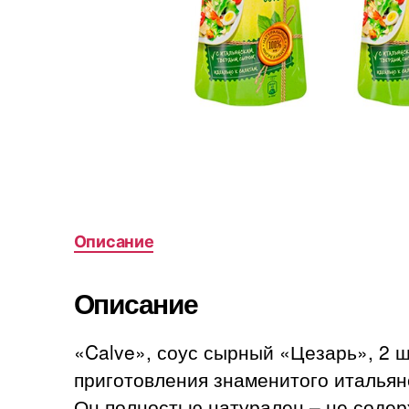
Описание
Описание
«Calve», соус сырный «Цезарь», 2 ш
приготовления знаменитого итальян
Он полностью натурален – не содер