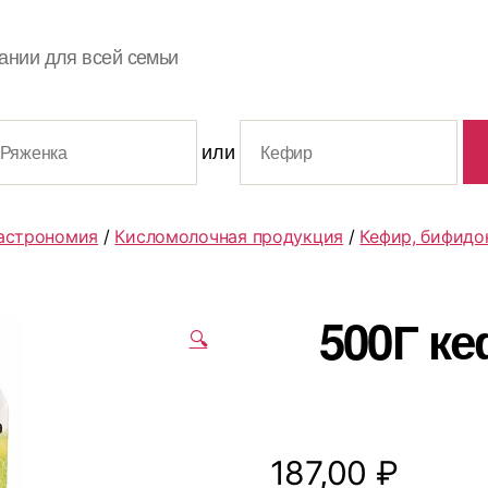
ании для всей семьи
или
астрономия
/
Кисломолочная продукция
/
Кефир, бифидо
500Г ке
🔍
187,00
₽