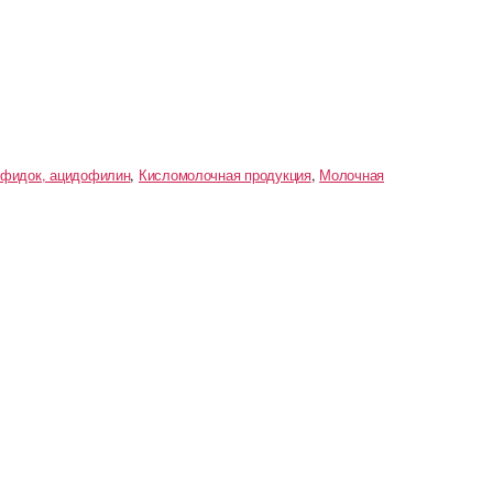
ифидок, ацидофилин
,
Кисломолочная продукция
,
Молочная