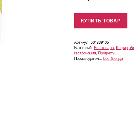
КУПИТЬ ТОВАР
Артикул:
561839105
Категорий:
Все товары
,
Кефир, б
гастрономия
,
Продукты
Производитель:
Без бренда