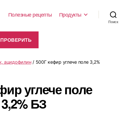
Полезные рецепты
Продукты
Поиск
к, ацидофилин
/ 500Г кефир углече поле 3,2%
фир углече поле
3,2% БЗ