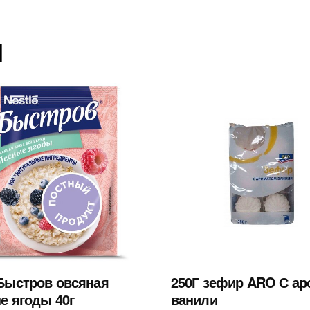
ы
Быстров овсяная
250Г зефир ARO С ар
е ягоды 40г
ванили