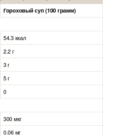
Гороховый суп (100 грамм)
54.3 ккал
2.2 г
3 г
5 г
0
300 мкг
0.06 мг