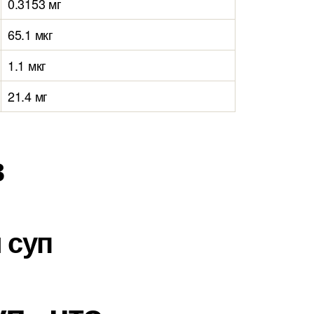
0.3153 мг
65.1 мкг
1.1 мкг
21.4 мг
в
 суп