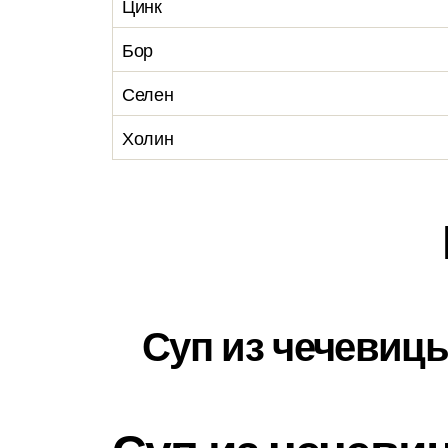
Цинк
Бор
Селен
Холин
Суп из чечевиц