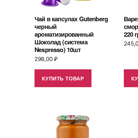
Чай в капсулах Gutenberg
Варе
черный
смо
ароматизированный
220 г
Шоколад (система
245,
Nespresso) 10шт
298,00
₽
КУПИТЬ ТОВАР
К