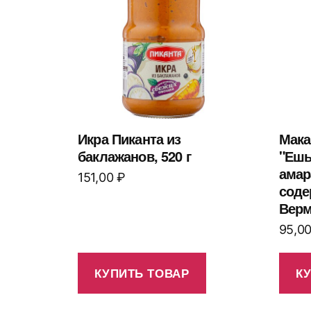
Икра Пиканта из
Мака
баклажанов, 520 г
"Ешь
амар
151,00
₽
соде
Верм
95,0
КУПИТЬ ТОВАР
К