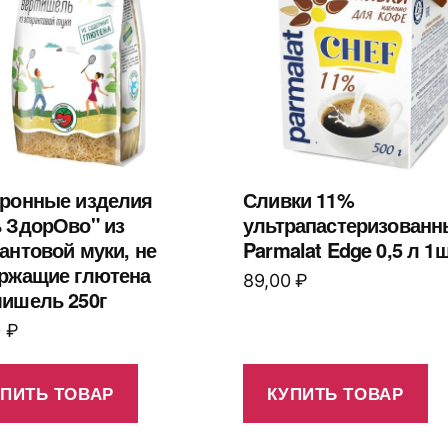
ронные изделия
Сливки 11%
 ЗдорОво" из
ультрапастеризованн
антовой муки, не
Parmalat Edge 0,5 л 1ш
ржащие глютена
89,00
₽
ишель 250г
0
₽
УПИТЬ ТОВАР
КУПИТЬ ТОВАР