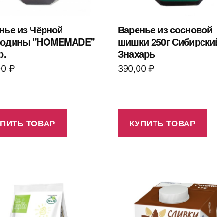
нье из Чёрной
Варенье из сосновой
родины "HOMEMADE"
шишки 250г Сибирски
р.
Знахарь
00
₽
390,00
₽
УПИТЬ ТОВАР
КУПИТЬ ТОВАР