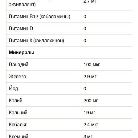
2.7 мг
эквивалент)
Витамин B12 (кобаламины)
0
Витамин D
0
Витамин К (филлохинон)
0
Минералы
Ванадий
100 мкг
Железо
2.9 мг
Йод
0
Калий
200 мг
Кальций
19 мг
Кобальт
2.4 мкг
Кремний
3 мг