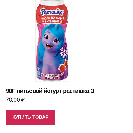
90Г питьевой йогурт растишка З
70,00
₽
КУПИТЬ ТОВАР