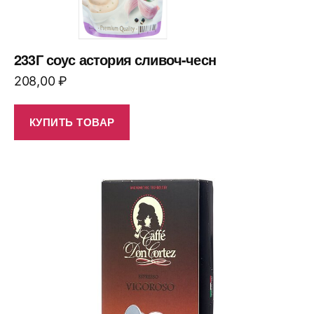
233Г соус астория сливоч-чесн
208,00
₽
КУПИТЬ ТОВАР