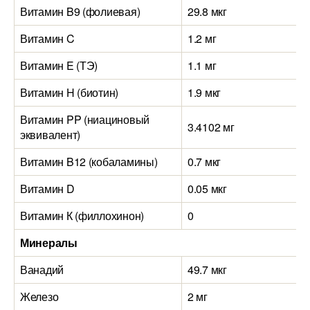
Витамин B9 (фолиевая)
29.8 мкг
Витамин C
1.2 мг
Витамин E (ТЭ)
1.1 мг
Витамин H (биотин)
1.9 мкг
Витамин PP (ниациновый
3.4102 мг
эквивалент)
Витамин B12 (кобаламины)
0.7 мкг
Витамин D
0.05 мкг
Витамин К (филлохинон)
0
Минералы
Ванадий
49.7 мкг
Железо
2 мг