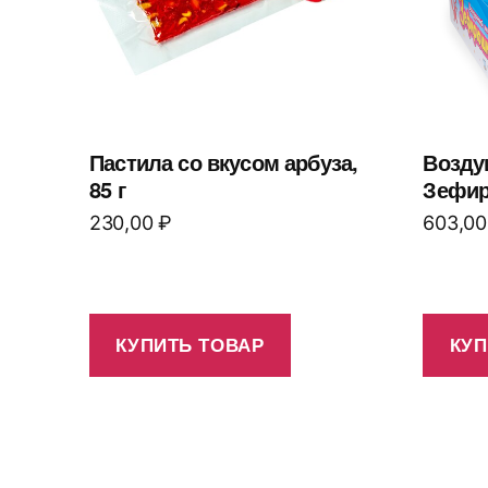
Пастила со вкусом арбуза,
Возду
85 г
Зефир
230,00
₽
603,0
КУПИТЬ ТОВАР
КУП