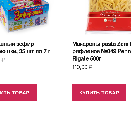
шный зефир
Макароны pasta Zara
юшки, 35 шт по 7 г
рифленое №049 Penn
Rigate 500г
0
₽
110,00
₽
ИТЬ ТОВАР
КУПИТЬ ТОВАР