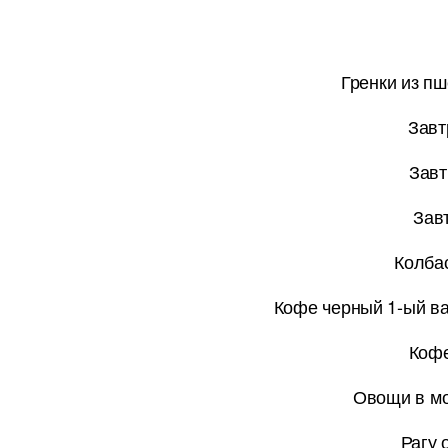
Гренки из пш
Завт
Завт
Зав
Колбас
Кофе черный 1-ый ва
Кофе
Овощи в мо
Рагу 