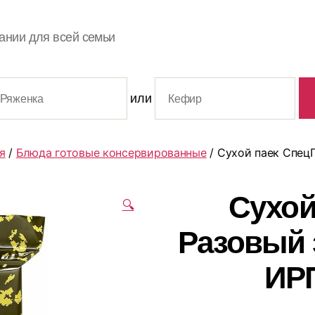
ании для всей семьи
или
я
/
Блюда готовые консервированные
/ Сухой паек Спец
Сухой
🔍
Разовый 
ИР