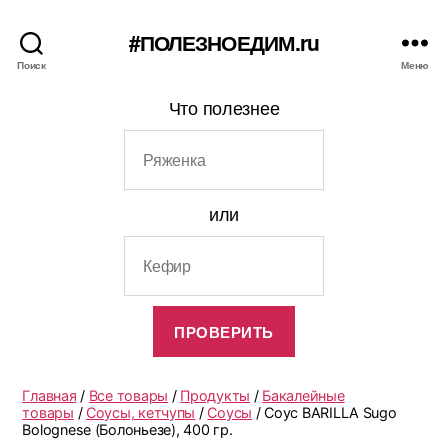
#ПОЛЕЗНОЕДИМ.ru
Поиск
Меню
Что полезнее
или
Главная
/
Все товары
/
Продукты
/
Бакалейные
товары
/
Соусы, кетчупы
/
Соусы
/ Соус BARILLA Sugo
Bolognese (Болоньезе), 400 гр.