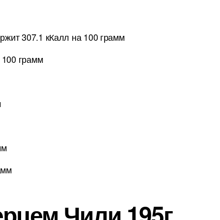
ржит 307.1 кКалл на 100 грамм
 100 грамм
м
мм
амм
ерцем Чили 195г