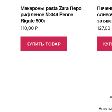
Макароны pasta Zara Перо
Печен
рифленое №049 Penne
сливо
Rigate 500г
затяжн
110,00
₽
127,00
КУПИТЬ ТОВАР
КУП
А
Апельс