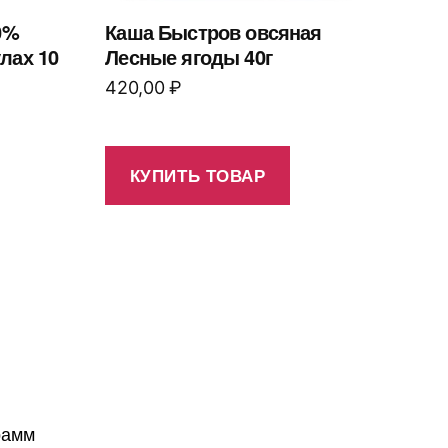
0%
Каша Быстров овсяная
лах 10
Лесные ягоды 40г
420,00
₽
КУПИТЬ ТОВАР
рамм