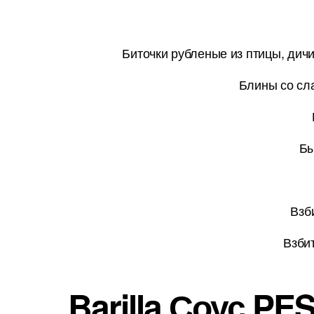
Биточки рубленые из птицы, дич
Блины со сла
Бы
Взб
Взби
Barilla Соус P