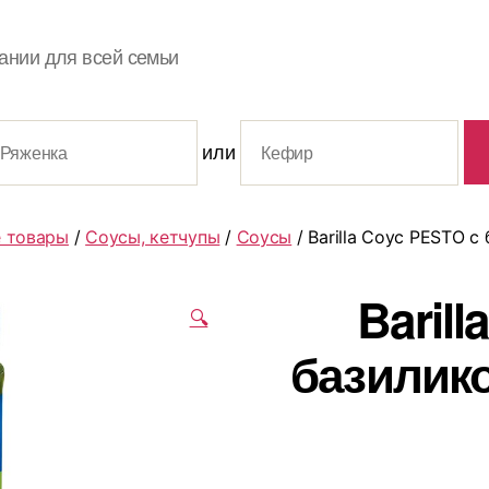
ании для всей семьи
или
 товары
/
Соусы, кетчупы
/
Соусы
/ Barilla Соус PESTO с
Baril
🔍
базилик