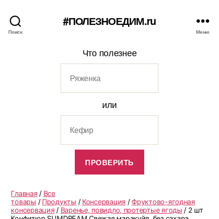
#ПОЛЕЗНОЕДИМ.ru
Поиск
Меню
Что полезнее
или
Главная
/
Все
товары
/
Продукты
/
Консервация
/
Фруктово-ягодная
консервация
/
Варенье, повидло, протертые ягоды
/ 2 шт
Конфитюр SLIMDREAM Свежая маракуйя, без сахара,