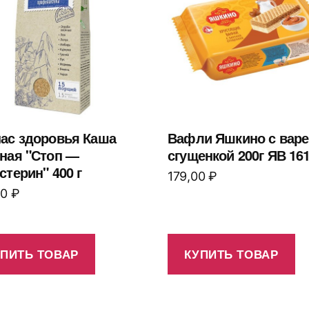
ас здоровья Каша
Вафли Яшкино с вар
ная "Стоп —
сгущенкой 200г ЯВ 16
стерин" 400 г
179,00
₽
00
₽
УПИТЬ ТОВАР
КУПИТЬ ТОВАР