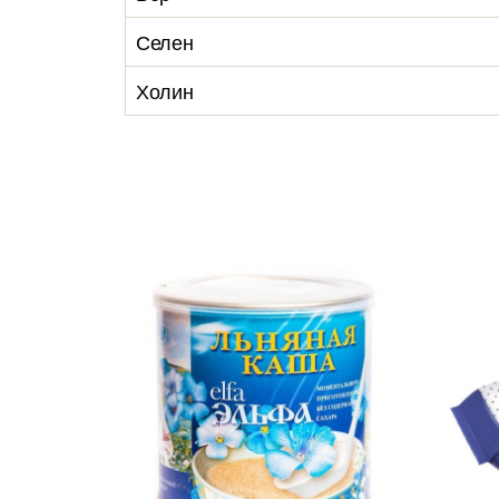
Селен
Холин