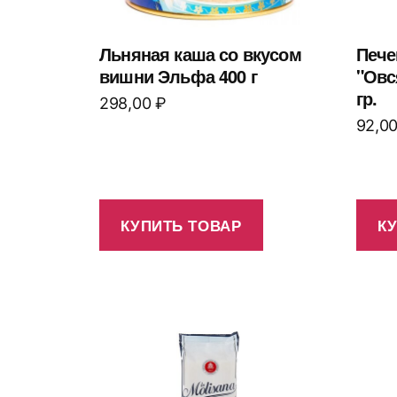
Льняная каша со вкусом
Пече
вишни Эльфа 400 г
"Овс
гр.
298,00
₽
92,0
КУПИТЬ ТОВАР
К