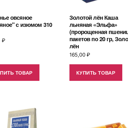
нье овсяное
Золотой лён Каша
яное" с изюмом 310
льняная «Эльфа»
(пророщенная пшеница
пакетов по 20 гр, Зол
0
₽
лён
165,00
₽
УПИТЬ ТОВАР
КУПИТЬ ТОВАР