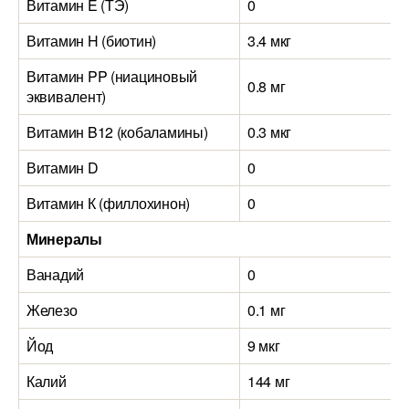
Витамин E (ТЭ)
0
Витамин H (биотин)
3.4 мкг
Витамин PP (ниациновый
0.8 мг
эквивалент)
Витамин B12 (кобаламины)
0.3 мкг
Витамин D
0
Витамин К (филлохинон)
0
Минералы
Ванадий
0
Железо
0.1 мг
Йод
9 мкг
Калий
144 мг