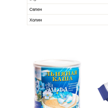
Селен
Холин