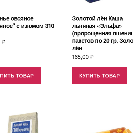
нье овсяное
Золотой лён Каша
яное" с изюмом 310
льняная «Эльфа»
(пророщенная пшеница
пакетов по 20 гр, Зол
0
₽
лён
165,00
₽
УПИТЬ ТОВАР
КУПИТЬ ТОВАР