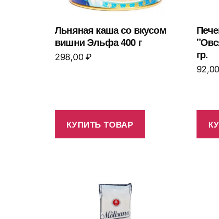
Льняная каша со вкусом
Пече
вишни Эльфа 400 г
"Овс
гр.
298,00
₽
92,0
КУПИТЬ ТОВАР
К