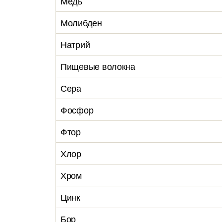
Медь
Молибден
Натрий
Пищевые волокна
Сера
Фосфор
Фтор
Хлор
Хром
Цинк
Бор