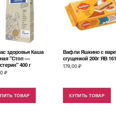
ас здоровья Каша
Вафли Яшкино с вар
ная "Стоп —
сгущенкой 200г ЯВ 16
стерин" 400 г
179,00
₽
00
₽
УПИТЬ ТОВАР
КУПИТЬ ТОВАР