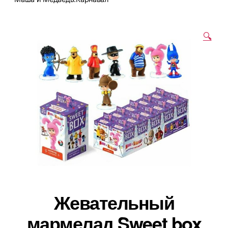
🔍
Жевательный
мармелад Sweet box