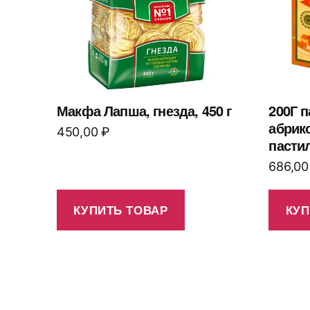
Макфа Лапша, гнезда, 450 г
200Г 
абрик
450,00
₽
пасти
686,0
КУПИТЬ ТОВАР
КУП