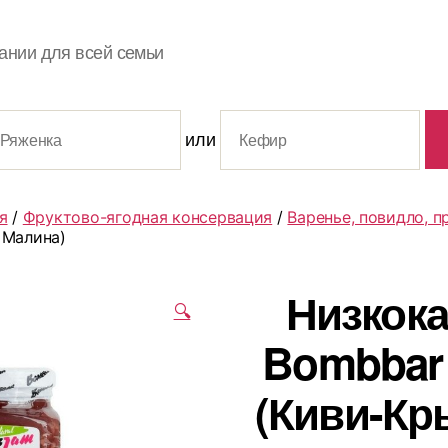
ании для всей семьи
или
я
/
Фруктово-ягодная консервация
/
Варенье, повидло, 
 Малина)
Низкок
🔍
Bombbar 
(Киви-Кр