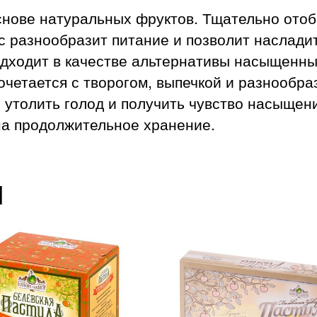
снове натуральных фруктов. Тщательно ото
с разнообразит питание и позволит наслади
одходит в качестве альтернативы насыщенны
Сочетается с творогом, выпечкой и разнообр
о утолить голод и получить чувство насыщен
на продолжительное хранение.
ы