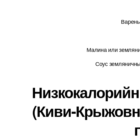
Варень
Малина или земляник
Соус земляничны
Низкокалорийны
(Киви-Крыжовн