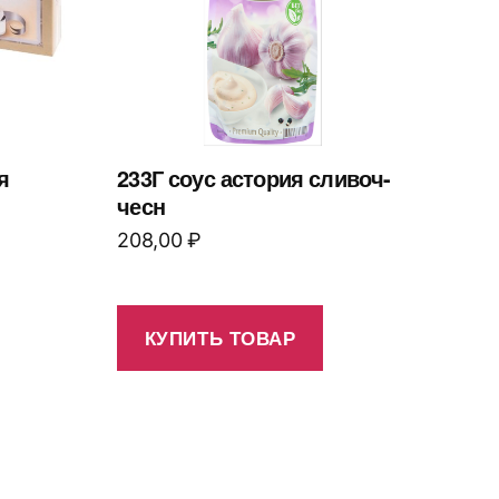
я
233Г соус астория сливоч-
чесн
208,00
₽
КУПИТЬ ТОВАР