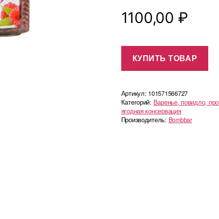
1100,00
₽
КУПИТЬ ТОВАР
Артикул:
101571566727
Категорий:
Варенье, повидло, пр
ягодная консервация
Производитель:
Bombbar