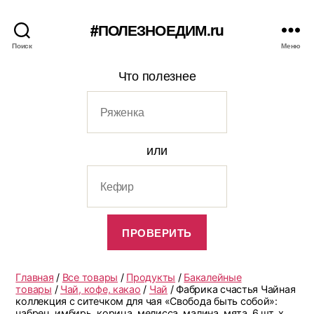
#ПОЛЕЗНОЕДИМ.ru
Поиск
Меню
Что полезнее
или
Главная
/
Все товары
/
Продукты
/
Бакалейные
товары
/
Чай, кофе, какао
/
Чай
/ Фабрика счастья Чайная
коллекция с ситечком для чая «Свобода быть собой»:
чабрец, имбирь, корица, мелисса, малина, мята, 6 шт. х