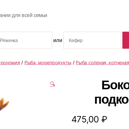
ании для всей семьи
или
трономия
/
Рыба, морепродукты
/
Рыба соленая, копчена
Боко
🔍
подко
475,00
₽