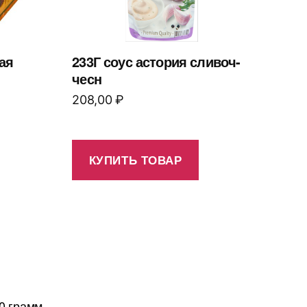
ая
233Г соус астория сливоч-
чесн
208,00
₽
КУПИТЬ ТОВАР
0 грамм