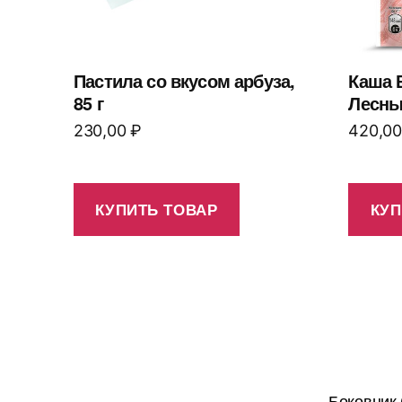
Пастила со вкусом арбуза,
Каша 
85 г
Лесны
230,00
₽
420,0
КУПИТЬ ТОВАР
КУП
Боковник 