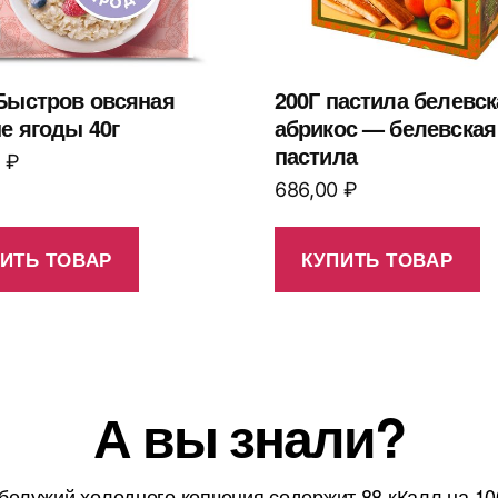
Быстров овсяная
200Г пастила белевск
е ягоды 40г
абрикос — белевская
пастила
0
₽
686,00
₽
ИТЬ ТОВАР
КУПИТЬ ТОВАР
А вы знали?
белужий холодного копчения содержит 88 кКалл на 10