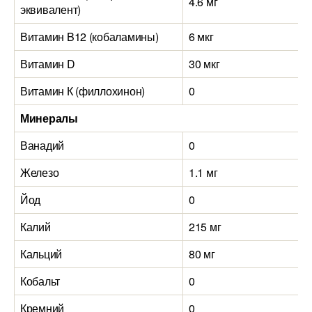
4.6 мг
эквивалент)
Витамин B12 (кобаламины)
6 мкг
Витамин D
30 мкг
Витамин К (филлохинон)
0
Минералы
Ванадий
0
Железо
1.1 мг
Йод
0
Калий
215 мг
Кальций
80 мг
Кобальт
0
Кремний
0