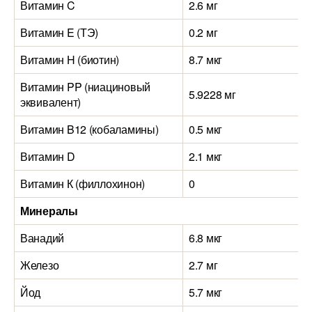
Витамин C
2.6 мг
Витамин E (ТЭ)
0.2 мг
Витамин H (биотин)
8.7 мкг
Витамин PP (ниациновый
5.9228 мг
эквивалент)
Витамин B12 (кобаламины)
0.5 мкг
Витамин D
2.1 мкг
Витамин К (филлохинон)
0
Минералы
Ванадий
6.8 мкг
Железо
2.7 мг
Йод
5.7 мкг