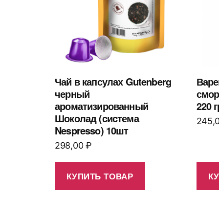
Чай в капсулах Gutenberg
Варе
черный
смо
ароматизированный
220 г
Шоколад (система
245,
Nespresso) 10шт
298,00
₽
КУПИТЬ ТОВАР
К