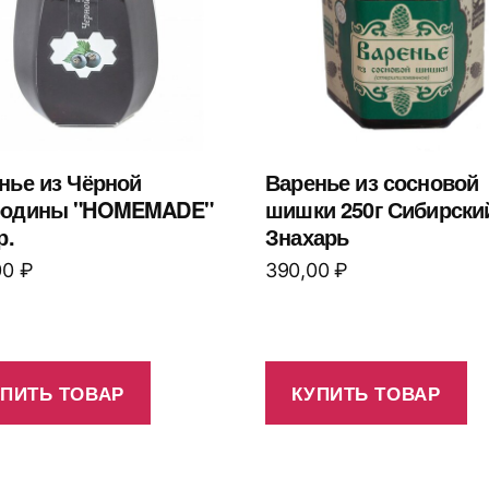
нье из Чёрной
Варенье из сосновой
родины "HOMEMADE"
шишки 250г Сибирски
р.
Знахарь
00
₽
390,00
₽
УПИТЬ ТОВАР
КУПИТЬ ТОВАР