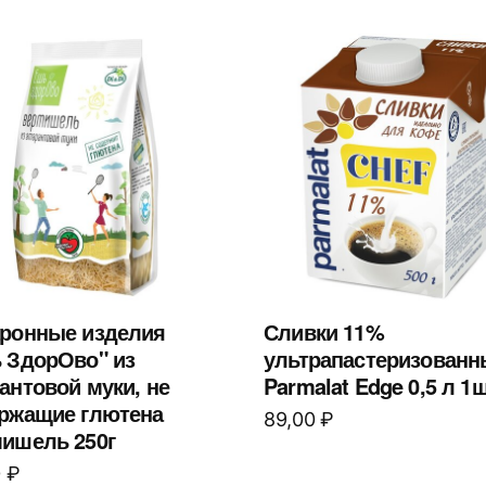
ронные изделия
Сливки 11%
 ЗдорОво" из
ультрапастеризованн
антовой муки, не
Parmalat Edge 0,5 л 1ш
ржащие глютена
89,00
₽
ишель 250г
0
₽