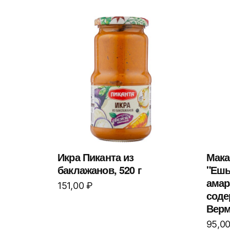
Икра Пиканта из
Мака
баклажанов, 520 г
"Ешь
амар
151,00
₽
соде
Верм
95,0