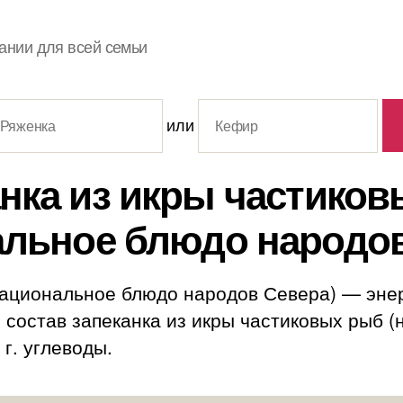
ании для всей семьи
или
нка из икры частико
альное блюдо народов
национальное блюдо народов Севера) — энер
й состав запеканка из икры частиковых рыб 
7 г. углеводы.