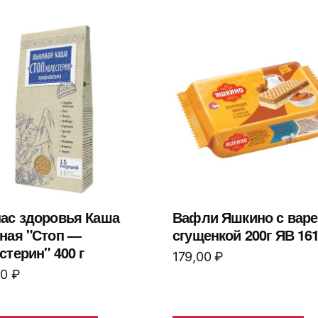
ас здоровья Каша
Вафли Яшкино с вар
ная "Стоп —
сгущенкой 200г ЯВ 16
стерин" 400 г
179,00
₽
00
₽