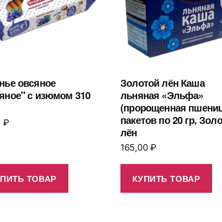
нье овсяное
Золотой лён Каша
яное" с изюмом 310
льняная «Эльфа»
(пророщенная пшеница
пакетов по 20 гр, Зол
0
₽
лён
165,00
₽
УПИТЬ ТОВАР
КУПИТЬ ТОВАР