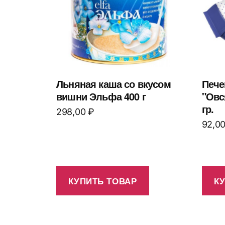
Льняная каша со вкусом
Пече
вишни Эльфа 400 г
"Овс
гр.
298,00
₽
92,0
КУПИТЬ ТОВАР
К