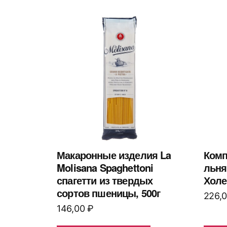
Макаронные изделия La
Комп
Molisana Spaghettoni
льня
спагетти из твердых
Холе
сортов пшеницы, 500г
226,
146,00
₽