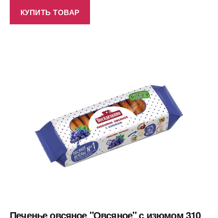
КУПИТЬ ТОВАР
Печенье овсяное "Овсяное" с изюмом 310