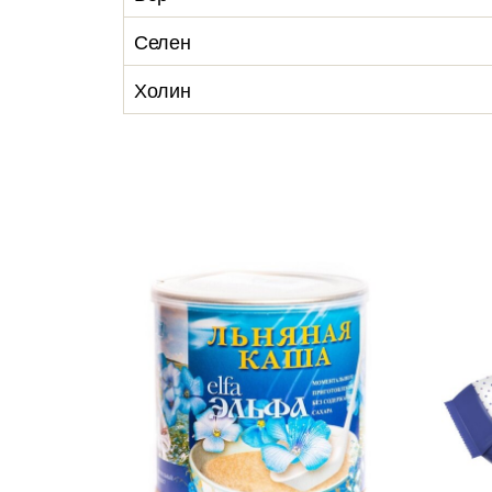
Селен
Холин