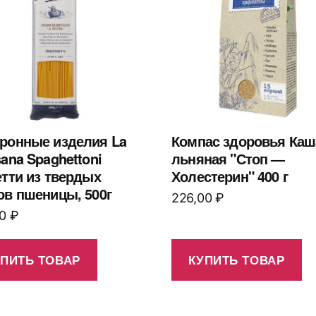
ронные изделия La
Компас здоровья Каш
sana Spaghettoni
льняная "Стоп —
етти из твердых
Холестерин" 400 г
ов пшеницы, 500г
226,00
₽
00
₽
УПИТЬ ТОВАР
КУПИТЬ ТОВАР