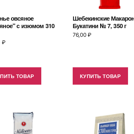
нье овсяное
Шебекинские Макаро
яное" с изюмом 310
Букатини № 7, 350 г
76,00
₽
0
₽
УПИТЬ ТОВАР
КУПИТЬ ТОВАР