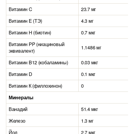
Витамин C
23.7 мг
Витамин E (ТЭ)
4.3 мг
Витамин H (биотин)
0.7 мкг
Витамин PP (ниациновый
1.1486 мг
эквивалент)
Витамин B12 (кобаламины)
0.03 мкг
Витамин D
0.1 мкг
Витамин К (филлохинон)
0
Минералы
Ванадий
51.4 мкг
Железо
1.3 мг
Йод
2.7 мкг