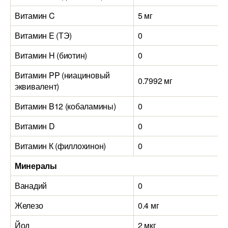
Витамин C
5 мг
Витамин E (ТЭ)
0
Витамин H (биотин)
0
Витамин PP (ниациновый
0.7992 мг
эквивалент)
Витамин B12 (кобаламины)
0
Витамин D
0
Витамин К (филлохинон)
0
Минералы
Ванадий
0
Железо
0.4 мг
Йод
2 мкг