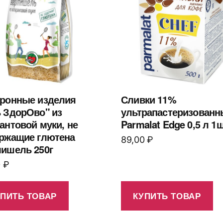
ронные изделия
Сливки 11%
 ЗдорОво" из
ультрапастеризованн
антовой муки, не
Parmalat Edge 0,5 л 1ш
ржащие глютена
89,00
₽
ишель 250г
0
₽
УПИТЬ ТОВАР
КУПИТЬ ТОВАР