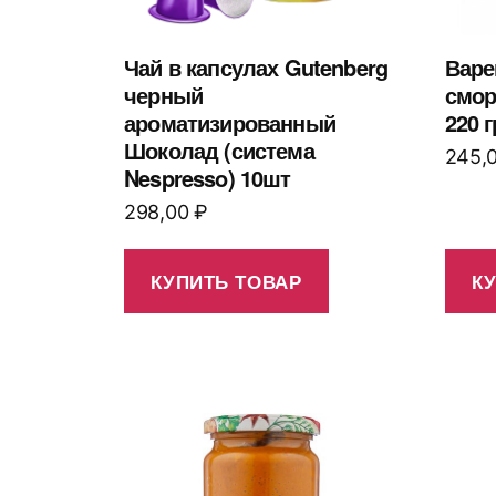
Чай в капсулах Gutenberg
Варе
черный
смо
ароматизированный
220 г
Шоколад (система
245,
Nespresso) 10шт
298,00
₽
КУПИТЬ ТОВАР
К