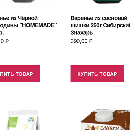
нье из Чёрной
Варенье из сосновой
родины "HOMEMADE"
шишки 250г Сибирски
р.
Знахарь
00
₽
390,00
₽
УПИТЬ ТОВАР
КУПИТЬ ТОВАР