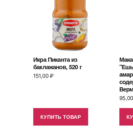
Икра Пиканта из
Мака
баклажанов, 520 г
"Ешь
амар
151,00
₽
соде
Верм
95,0
КУПИТЬ ТОВАР
К