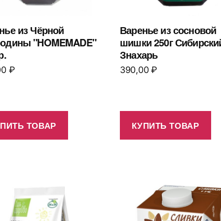
нье из Чёрной
Варенье из сосновой
родины "HOMEMADE"
шишки 250г Сибирски
р.
Знахарь
00
₽
390,00
₽
УПИТЬ ТОВАР
КУПИТЬ ТОВАР