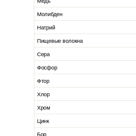
Медь
Молибден
Натрий
Пищевые волокна
Сера
Фосфор
Фтор
Хлор
Хром
Цинк
Бор