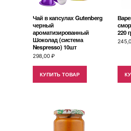
Чай в капсулах Gutenberg
Варе
черный
смо
ароматизированный
220 г
Шоколад (система
245,
Nespresso) 10шт
298,00
₽
КУПИТЬ ТОВАР
К