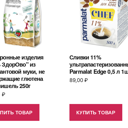
ронные изделия
Сливки 11%
 ЗдорОво" из
ультрапастеризованн
антовой муки, не
Parmalat Edge 0,5 л 1ш
ржащие глютена
89,00
₽
ишель 250г
0
₽
УПИТЬ ТОВАР
КУПИТЬ ТОВАР