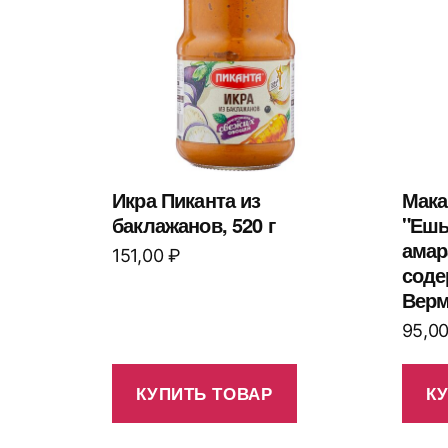
Икра Пиканта из
Мака
баклажанов, 520 г
"Ешь
амар
151,00
₽
соде
Верм
95,0
КУПИТЬ ТОВАР
К