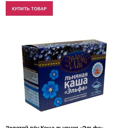
КУПИТЬ ТОВАР
Золотой лён Каша льняная «Эльфа»