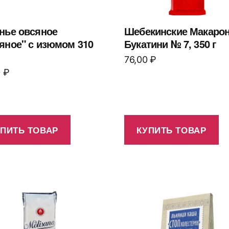
нье овсяное
Шебекинские Макаро
яное" с изюмом 310
Букатини № 7, 350 г
76,00
₽
0
₽
УПИТЬ ТОВАР
КУПИТЬ ТОВАР