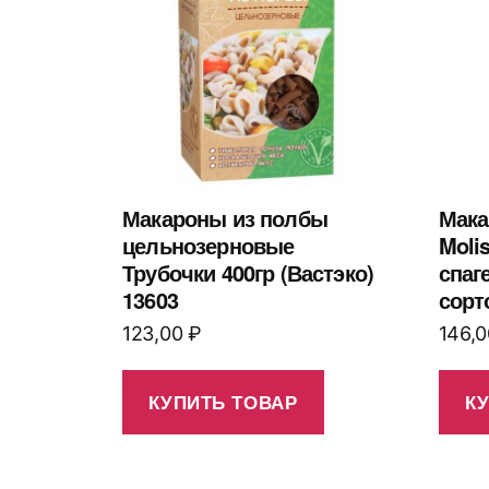
Макароны из полбы
Мака
цельнозерновые
Moli
Трубочки 400гр (Вастэко)
спаг
13603
сорт
123,00
₽
146,
КУПИТЬ ТОВАР
К