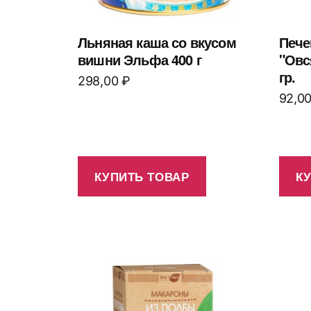
Льняная каша со вкусом
Пече
вишни Эльфа 400 г
"Овс
гр.
298,00
₽
92,0
КУПИТЬ ТОВАР
К