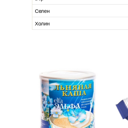
Селен
Холин