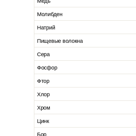
Медь
Молибден
Натрий
Пищевые волокна
Сера
Фосфор
Фтор
Хлор
Хром
Цинк
Бор