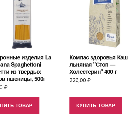
ронные изделия La
Компас здоровья Каш
sana Spaghettoni
льняная "Стоп —
етти из твердых
Холестерин" 400 г
ов пшеницы, 500г
226,00
₽
00
₽
УПИТЬ ТОВАР
КУПИТЬ ТОВАР