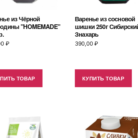
нье из Чёрной
Варенье из сосновой
родины "HOMEMADE"
шишки 250г Сибирски
р.
Знахарь
00
₽
390,00
₽
УПИТЬ ТОВАР
КУПИТЬ ТОВАР