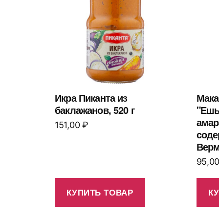
Икра Пиканта из
Мака
баклажанов, 520 г
"Ешь
амар
151,00
₽
соде
Верм
95,0
КУПИТЬ ТОВАР
К