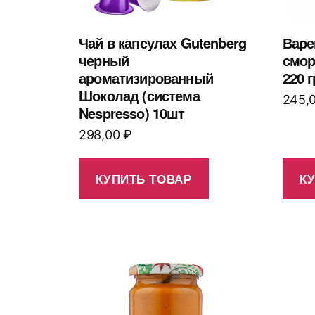
Чай в капсулах Gutenberg
Варе
черный
смо
ароматизированный
220 г
Шоколад (система
245,
Nespresso) 10шт
298,00
₽
КУПИТЬ ТОВАР
К