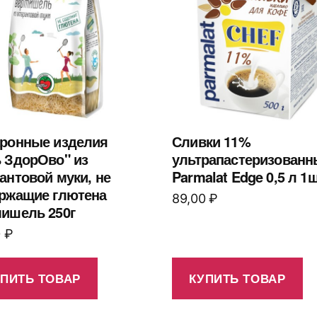
ронные изделия
Сливки 11%
 ЗдорОво" из
ультрапастеризованн
антовой муки, не
Parmalat Edge 0,5 л 1ш
ржащие глютена
89,00
₽
ишель 250г
0
₽
УПИТЬ ТОВАР
КУПИТЬ ТОВАР