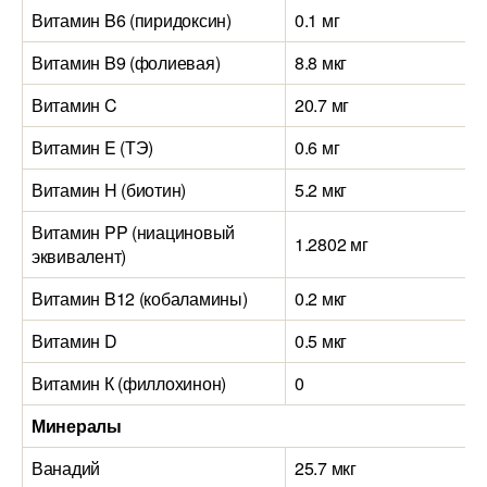
Витамин B6 (пиридоксин)
0.1 мг
Витамин B9 (фолиевая)
8.8 мкг
Витамин C
20.7 мг
Витамин E (ТЭ)
0.6 мг
Витамин H (биотин)
5.2 мкг
Витамин PP (ниациновый
1.2802 мг
эквивалент)
Витамин B12 (кобаламины)
0.2 мкг
Витамин D
0.5 мкг
Витамин К (филлохинон)
0
Минералы
Ванадий
25.7 мкг