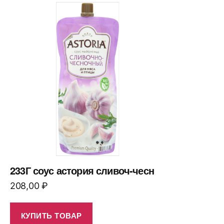
233Г соус астория сливоч-чесн
208,00
₽
КУПИТЬ ТОВАР