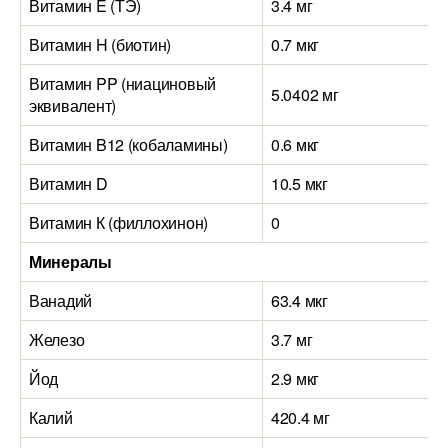
Витамин E (ТЭ)
3.4 мг
Витамин H (биотин)
0.7 мкг
Витамин PP (ниациновый
5.0402 мг
эквивалент)
Витамин B12 (кобаламины)
0.6 мкг
Витамин D
10.5 мкг
Витамин К (филлохинон)
0
Минералы
Ванадий
63.4 мкг
Железо
3.7 мг
Йод
2.9 мкг
Калий
420.4 мг