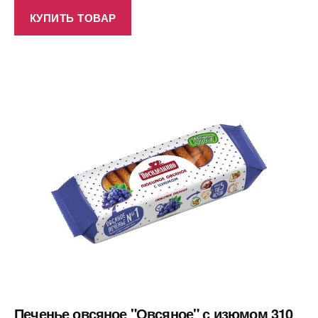
КУПИТЬ ТОВАР
Печенье овсяное "Овсяное" с изюмом 310