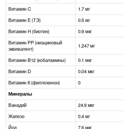
Витамин C
1.7 мг
Витамин E (ТЭ)
0.5 мг
Витамин H (биотин)
0.9 мкг
Витамин PP (ниациновый
1.247 мг
эквивалент)
Витамин B12 (кобаламины)
0.1 мкг
Витамин D
0.04 мкг
Витамин К (филлохинон)
0
Минералы
Ванадий
24.9 мкг
Железо
0.4 мг
Йод
7.6 мкг