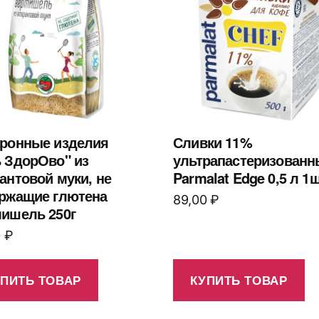
ронные изделия
Сливки 11%
 ЗдорОво" из
ультрапастеризованн
антовой муки, не
Parmalat Edge 0,5 л 1ш
ржащие глютена
89,00
₽
ишель 250г
0
₽
УПИТЬ ТОВАР
КУПИТЬ ТОВАР