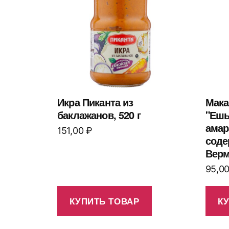
Икра Пиканта из
Мака
баклажанов, 520 г
"Ешь
амар
151,00
₽
соде
Верм
95,0
КУПИТЬ ТОВАР
К