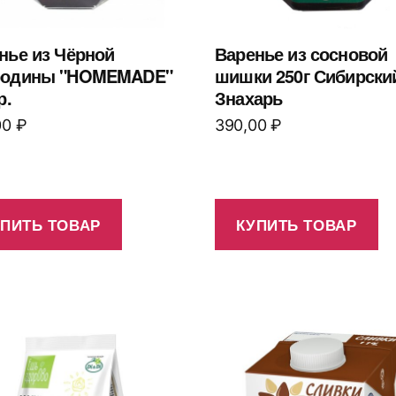
нье из Чёрной
Варенье из сосновой
родины "HOMEMADE"
шишки 250г Сибирски
р.
Знахарь
00
₽
390,00
₽
УПИТЬ ТОВАР
КУПИТЬ ТОВАР