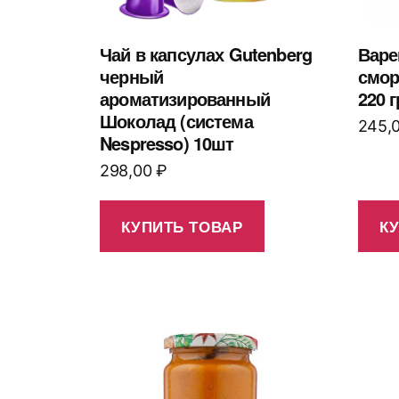
Чай в капсулах Gutenberg
Варе
черный
смо
ароматизированный
220 г
Шоколад (система
245,
Nespresso) 10шт
298,00
₽
КУПИТЬ ТОВАР
К