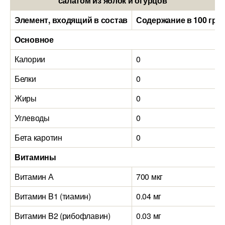
салатом из яблок и огурцов
Элемент, входящий в состав
Содержание в 100 гра
Основное
Калории
0
Белки
0
Жиры
0
Углеводы
0
Бета каротин
0
Витамины
Витамин А
700 мкг
Витамин B1 (тиамин)
0.04 мг
Витамин B2 (рибофлавин)
0.03 мг