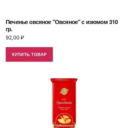
Печенье овсяное "Овсяное" с изюмом 310
гр.
92,00
₽
КУПИТЬ ТОВАР