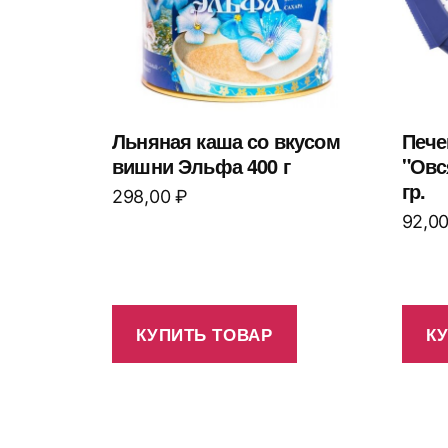
Льняная каша со вкусом
Пече
вишни Эльфа 400 г
"Овс
гр.
298,00
₽
92,0
КУПИТЬ ТОВАР
К