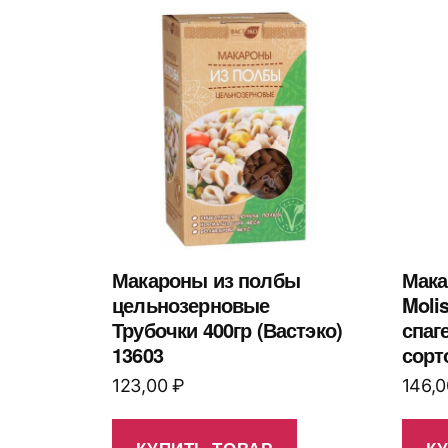
Макароны из полбы
Мака
цельнозерновые
Moli
Трубочки 400гр (Вастэко)
спаг
13603
сорт
123,00
₽
146,
КУПИТЬ ТОВАР
К