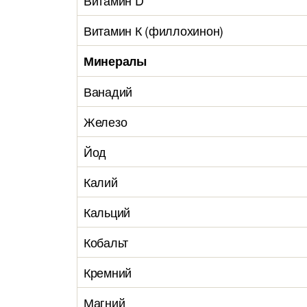
Витамин D
Витамин К (филлохинон)
Минералы
Ванадий
Железо
Йод
Калий
Кальций
Кобальт
Кремний
Магний