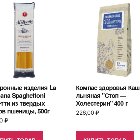
ронные изделия La
Компас здоровья Каш
sana Spaghettoni
льняная "Стоп —
етти из твердых
Холестерин" 400 г
ов пшеницы, 500г
226,00
₽
00
₽
УПИТЬ ТОВАР
КУПИТЬ ТОВАР