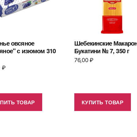
нье овсяное
Шебекинские Макаро
яное" с изюмом 310
Букатини № 7, 350 г
76,00
₽
0
₽
УПИТЬ ТОВАР
КУПИТЬ ТОВАР